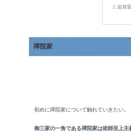
起首
禪院家
初めに禪院家について触れていきたい。
御三家の一角である禪院家は術師至上主