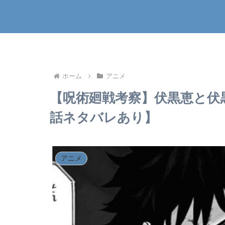
ホーム
アニメ
【呪術廻戦考察】伏黒恵と伏
話ネタバレあり】
アニメ