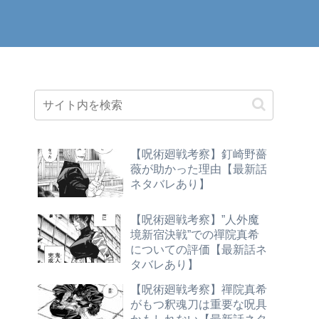
【呪術廻戦考察】釘崎野薔
薇が助かった理由【最新話
ネタバレあり】
【呪術廻戦考察】”人外魔
境新宿決戦”での禪院真希
についての評価【最新話ネ
タバレあり】
【呪術廻戦考察】禪院真希
がもつ釈魂刀は重要な呪具
かもしれない【最新話ネタ