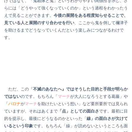
けではなく、「鬼殺隊と鬼」というわ
かりやすい関係性を示し
、さ
らには「どうやって強くなっていくのか」という過程をわかったう
えで見ることができます。
今後の展開をある程度知らせることで、
見ている人と展開のすり合わせを行い
、ここから鬼を倒して禰津子
を助けるまでどうなっていくんだという楽しみにつながるわけで
す。
ただ、この『
不滅のあなたへ』ではそうした目的と手段が明らか
ではない
のです。もちろん「
マーチ
が大人になろうとする葛藤」や
「
パロナ
が
マーチ
を助けたいという想い」など要所要所では見られ
ていますが、それはあくまで
「点」としての面白さ
です。最初に目
的を提示し、最後にどうなるのかといった「
線」の面白さが欠けて
いるという印象
です。もちろん「線」が読めないというところも面