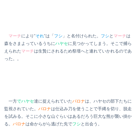
マーチ
により”
それ
”は「
フシ
」と名付けられた。
フシ
と
マーチ
は
森をさまよっているうちに
ハヤセ
に見つかってしまう。そこで捕ら
えられた
マーチ
は生贄にされるため祭壇へと連れていかれるのであ
った。。
一方
でハヤセ
達に捉えられていた
パロナ
は、ハヤセの部下たちに
監視されていた。
パロナ
は仕込み刀を使うことで手縄を切り、脱走
を試みる。そこに小さな山ぐらいはあるだろう巨大な熊が襲い掛か
る。
パロナ
は命からがら逃げた先で
フシ
と出会う。