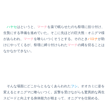
ハヤセ
はというと、
マーチ
を薬で眠らせたのち祭壇に括り付け、
生贄にする準備を進めていた。そこに先ほどの巨大熊：オニグマ様
があらわれ、
マーチ
を喰らいつくそうとする。そのとき
パロナ
が助
けにやってくるが、祭壇に縛り付けられた
マーチ
の縄を切ることは
なかなかできない。
そんな場面にどこからともなくあらわれた
フシ
。オオカミに姿を
変えるとオニグマに喰らいつく。反撃を受けながらも驚異的な再生
スピードと向上する身体能力が相まって、オニグマを仕留める。