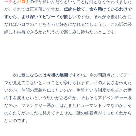
ーチ
と
パロナ
の仲が良いんだなということは何となく伝わりました
が、それでは正直薄いですね。
伝統を捨て、命を懸けているわけで
すから、より深いエピソードが欲しい
ですね。それが今後明らかに
なればパロマのことをもっと好きになれるでしょうし、この話の経
緯にも納得できるかと思うので楽しみに待ちたいとこです。
次に気になるのは
今後の展開
ですかね。今の問題点としてテー
マが見えてこないということが挙げられます。命の大切さを伝えた
いのか、仲間の意義を伝えたいのか、生贄という制度があるこの世
の中を変えたいという思いがあるのか。そもそもアドベンチャー系
なのか、ファンタジー系か、はたまたヒューマンドラマなのか。そ
のあたりがいまだに見えてきません。話の終着点がまったくわから
ないのです。