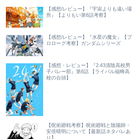
【感想/レビュー】『宇宙よりも遠い場
所』【よりもい第6話考察】
【感想/レビュー】『水星の魔女』【プ
ロローグ考察】ガンダムシリーズ
【感想・レビュー】『2.43清陰高校男
子バレー部』第6話 【ライバル福蜂高
校の台頭】
【呪術廻戦考察】呪術廻戦と陰陽師・
安倍晴明について【最新話ネタバレあ
り】