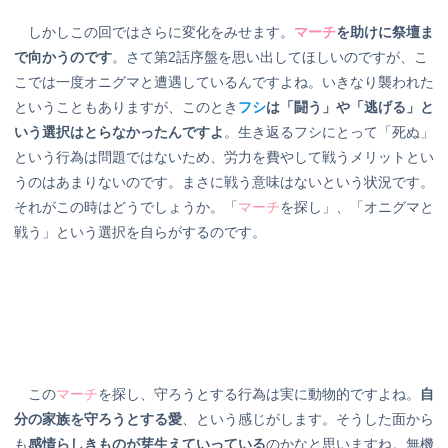
しかしこの回ではさらに変化をみせます。
マーチ
を助けに祭壇ま
で向かうのです
。さて第2話序盤を思い出してほしいのですが、こ
こでは一度オニグマと遭遇しているんですよね。いきなり襲われた
ということもありますが、このとき
フシ
は「闘う」や「逃げる」と
いう選択はとらなかったんですよ
。生き返るフシにとって「死ぬ」
という行為は問題ではないため、労力を費やして戦うメリットとい
うのはあまりないのです。まさに戦う意味はないという状況です。
それがこの時はどうでしょうか。「
マーチ
を探し」、「オニグマと
戦う」という選択を自らがするのです。
この
マーチ
を探し、守ろうとする行為は実に動物的ですよね。
自
分の家族を守ろうとする愛
、という感じがします。そうした面から
も
感情らしきものが芽生えていっている
のかなと思いますね。無機