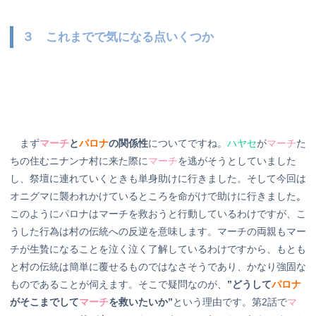
３ これまでで気になる点いくつか
まず
マーチ
と
パロナ
の関係性
についてですね。
ハヤセ
が
マーチ
た
ちの住むニナンナ村に来た際に
マーチ
を逃がそうとしていました
し、祭壇に連れていくときも単身助けに行きました。そして今回は
オニグマに襲われかけているところを命がけで助けに行きました
。
このようにパロナはマーチを救おうと行動しているわけですが、こ
うした行為は村の伝統への反逆を意味します。マーチの両親もマー
チが生贄になることを泣く泣く了解しているわけですから、もとも
と村の伝統は簡単に覆せるものではなさそうであり、かなり強固な
ものであることが伺えます。そこで疑問なのが、
”どうして
パロナ
がそこまでして
マーチ
を救いたいか”
という理由です。第2話で
マ