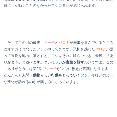
質にしか動くことのなかった
フシ
に変化が感じられます。
そしてこの回の最後。
マーチ
と
パロナ
が無事を喜んでいるところ
にオオカミとなった
フシ
がやってきます。恐怖を感じた
パロナ
が誤
って果物を地面に落とすと、
フシ
はそれに喰らいつき、最後に
「あ
りがとう」
と述べます。ついに
フシ
が言葉を話す
わけですよ。この
「ありがとう」は第2話で
マーチ
が
フシ
に教えた言葉になります。
だんだんと
人間・動物らしい行動をとっていく
フシ
。今後どのよう
な変化が訪れるのかが楽しみになっています。