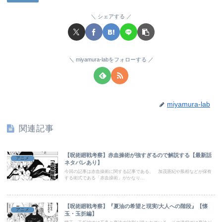
シェアする
miyamura-labをフォローする
miyamura-lab
関連記事
【呪術廻戦考察】赤血操術が強すぎるので解説する【最新話
アニメ
ネタバレあり】
今回の記事は赤血操術に関する記事である。 加茂憲紀や脹相などが保有
する術式である「赤血操術」がかなり...
【呪術廻戦考察】『夏油の希望と現実/大人への階段』【懐
アニメ
玉・玉折編】