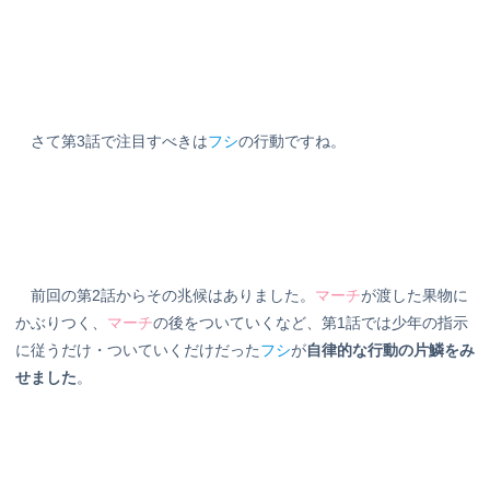
さて第3話で注目すべきは
フシ
の行動ですね。
前回の第2話からその兆候はありました。
マーチ
が渡した果物に
かぶりつく、
マーチ
の後をついていくなど、第1話では少年の指示
に従うだけ・ついていくだけだった
フシ
が
自律的な行動の片鱗をみ
せました
。