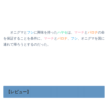
オニグマと
フシ
に興味を持った
ハヤセ
は、
マーチ
と
パロナ
の命
を保証することを条件に、
マーチ
と
パロナ
、
フシ
、オニグマを国に
連れて帰ろうとするのだった。
【レビュー】