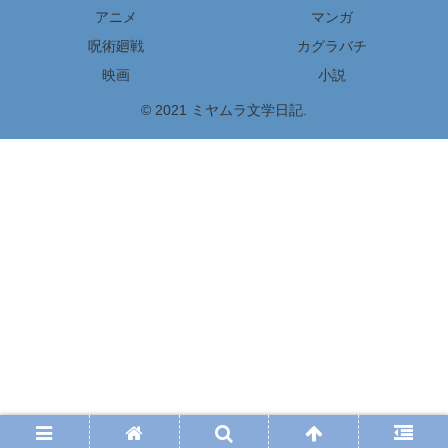
アニメ
マンガ
呪術廻戦
カグラバチ
映画
小説
© 2021 ミヤムラ文学日記.