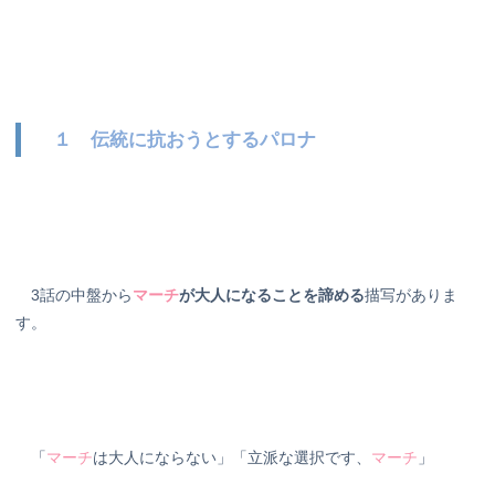
１ 伝統に抗おうとするパロナ
3話の中盤から
マーチ
が大人になることを諦める
描写がありま
す。
「
マーチ
は大人にならない」「立派な選択です、
マーチ
」