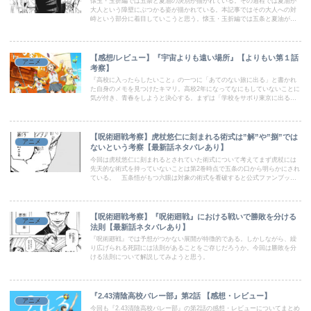
懐玉・玉折編では五条と夏油の決別が描かれている。その過程では夏油が
大人という障壁にぶつかる姿が描かれている。本記事ではその大人への対
峙という部分に着目していこうと思う。懐玉・玉折編では五条と夏油が大
人になる過程がリアルで忠実に再現されている。懐玉・玉折編をストーリ
ーに沿って追ってみていこう。夜蛾より星漿体である天内理子の護衛・抹
消を依頼される。早速向かうも天内は奇襲を受け、ビルから落ちてきてし
まう。
【感想/レビュー】『宇宙よりも遠い場所』【よりもい第１話
アニメ
考察】
『高校に入ったらしたいこと』の一つに「あてのない旅に出る」と書かれ
た自身のメモを見つけたキマリ。高校2年になってなにもしていないことに
気が付き、青春をしようと決心する。まずは「学校をサボり東京に出る」
と親友のめぐっちゃんに打ち明ける。
【呪術廻戦考察】虎杖悠仁に刻まれる術式は”解”や”捌”では
アニメ
ないという考察【最新話ネタバレあり】
今回は虎杖悠仁に刻まれるとされていた術式について考えてまず虎杖には
先天的な術式を持っていないことは第2巻時点で五条の口から明らかにされ
ている。 五条悟がもつ六眼は対象の術式を看破すると公式ファンブック
にて語られていることから、この時点で虎杖悠仁が術式を保有していない
ことは確実だろう。
【呪術廻戦考察】『呪術廻戦』における戦いで勝敗を分ける
アニメ
法則【最新話ネタバレあり】
『呪術廻戦』では予想がつかない展開が特徴的である。しかしながら、繰
り広げられる死闘には法則があることをご存じだろうか。今回は勝敗を分
ける法則について解説してみようと思う。
『2.43清陰高校バレー部』第2話 【感想・レビュー】
アニメ
今回も『2.43清陰高校バレー部』の第2話の感想・レビューについてまとめ