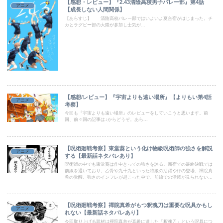
【感想・レビュー】『2.43清陰高校男子バレー部』第4話
アニメ
【成長しない人間関係】
【あらすじ】 清陰高校バレー部ではいよいよ夏合宿がはじまった。チ
カとラグビー部の大隈が参加し士気が...
【感想/レビュー】『宇宙よりも遠い場所』【よりもい第4話
アニメ
考察】
今回も『宇宙よりも遠い場所』のレビューをしていこうと思います。前
回、前々回の記事は↓からどうぞ。あら...
【呪術廻戦考察】東堂葵という化け物級呪術師の強さを解説
アニメ
する【最新話ネタバレあり】
呪術師の中でも東堂葵は作中きっての強さを誇る。新宿での最終決戦では
前線を退いており、乙骨や九十九といった特級の活躍や秤の登場、禪院真
希の覚醒。強さのインフレが起こった中で、前線での活躍が見られない東
堂は過小評価されつつあると思う。
【呪術廻戦考察】禪院真希がもつ釈魂刀は重要な呪具かもし
アニメ
れない【最新話ネタバレあり】
今回取り上げる題材は禪院真衣が真希に遺した「釈魂刀」という呪具につ