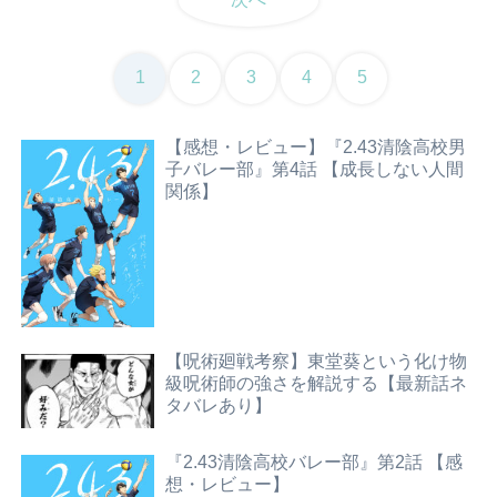
1
2
3
4
5
【感想・レビュー】『2.43清陰高校男
子バレー部』第4話 【成長しない人間
関係】
【呪術廻戦考察】東堂葵という化け物
級呪術師の強さを解説する【最新話ネ
タバレあり】
『2.43清陰高校バレー部』第2話 【感
想・レビュー】