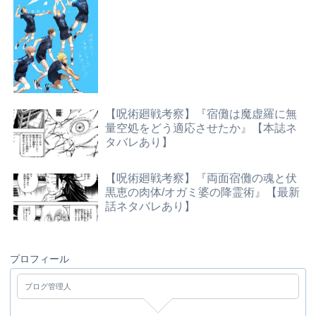
【呪術廻戦考察】『宿儺は魔虚羅に無
量空処をどう適応させたか』【本誌ネ
タバレあり】
【呪術廻戦考察】『両面宿儺の魂と伏
黒恵の肉体/オガミ婆の降霊術』【最新
話ネタバレあり】
プロフィール
ブログ管理人