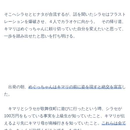
そこへシラセとヒナタが合流するが、話を聞いたシラセはフラスト
レーションを爆破させ、４人でカラオケに向かう。 その帰り道、
キマリはめぐっちゃんに頼り切っていた自分を変えたいと思って、
一歩を踏み出せたと思いを打ち明ける。
出発の朝、
めぐっちゃんはキマリの前に姿を現すと絶交を宣言
し
た。
キマリとシラセが歌舞伎町に遊びに行ったという噂、シラセが
100万円をもっている事実を上級生が知っていたこと、キマリが伝
えるより先にキマリ母が南極行きを知っていたこと。
これらは全て