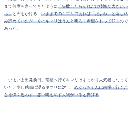
まで何度も言ってきたように
「失敗したらそれだけ後悔が大きいか
ら」
と声をかける。
いままでのキマリであれば「だよね」と落ち込
み諦めていたが、今のキマリはうんと明るく希望をもって頷く
ので
あった。
いよいよ出発前日。南極へ行くキマリはすっかり人気者になって
いた。少し感傷に浸るキマリに対し、
めぐっちゃんは南極へ行くこ
とを快く思わず、悪い噂を流す人物がいると告げる
。