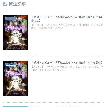
関連記事
【感想・レビュー】『不滅のあなたへ』第2話【大人になるた
アニメ
めには】
【あらすじ】 少年が死に、少年の姿となった”それ”は南に向かって歩き続
ける。 栄養補給や霜を落とすと...
【感想・レビュー】『不滅のあなたへ』第3話【小さな変化】
アニメ
【あらすじ】 マーチにより”それ”は「フシ」と名付けられた。フシとマー
チは森をさまよっているうちにハ...