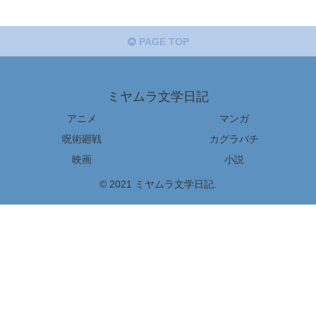
PAGE TOP
ミヤムラ文学日記
アニメ
マンガ
呪術廻戦
カグラバチ
映画
小説
© 2021 ミヤムラ文学日記.