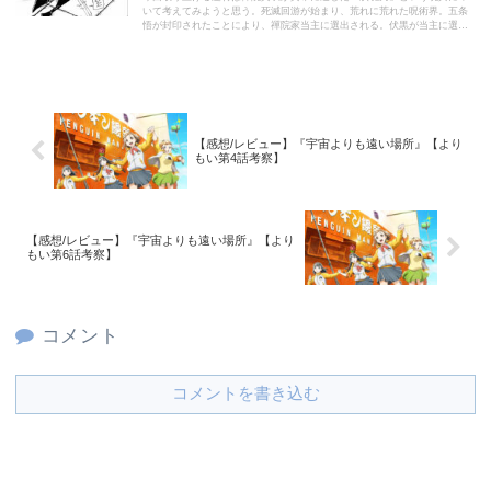
いて考えてみようと思う。死滅回游が始まり、荒れに荒れた呪術界。五条
悟が封印されたことにより、禪院家当主に選出される。伏黒が当主に選出
されたことで、高専陣は呪具が多く眠る禪院家の忌庫を利用できるように
なる。
【感想/レビュー】『宇宙よりも遠い場所』【より
もい第4話考察】
【感想/レビュー】『宇宙よりも遠い場所』【より
もい第6話考察】
コメント
コメントを書き込む